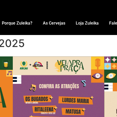
Porque Zuleika?
As Cervejas
Loja Zuleika
Fal
-2025